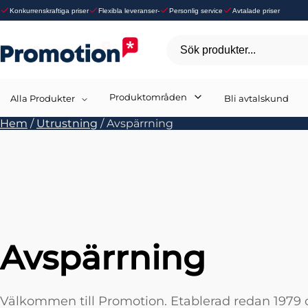
Konkurrenskraftiga priser
Flexibla leveranser-
Personlig service
Avtalade priser
Sök produkter...
Produktområden
Alla Produkter
Bli avtalskund
Hem
/
Utrustning
/
Avspärrning
Avspärrning
Välkommen till Promotion. Etablerad redan 197