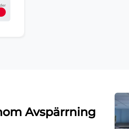
nder
 inom Avspärrning