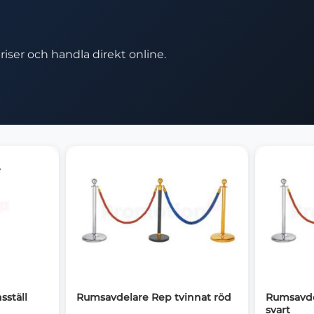
riser och handla direkt online.
sställ
Rumsavdelare Rep tvinnat röd
Rumsavde
svart