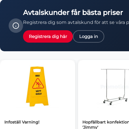
Avtalskunder får bästa priser
Registrera dig som avtalskund för att se våra p
Registrera dig här
Logga in
Infoställ Varning!
Hopfällbart konfektion
'Jimmy'