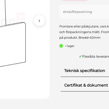
Antal/förpackning
›
Frontare eller påskjutare, vars k
och förpackningens mått. Fro
på produkt. Bredd 40mm
I lager
✓
Flexibla leveran
Teknisk specifikation
Antal/förpackning
Certifikat & dokument
Certifikat och dokume