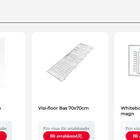
m
Visi-floor Bas 70x70cm
Whiteb
magn
nder
Pris visas för avtalskunder
Pris vis
Bli avtalskund
Bli