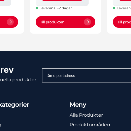
Leverans 1-2 dagar
Leveran
Till produkten
Till pr
brev
Din
e-
uella produkter.
postadress
ategorier
Meny
Alla Produkter
g
Produktområden