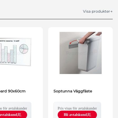
→
Visa produkter
oard 90x60cm
Soptunna Väggfäste
as för avtalskunder
Pris visas för avtalskunder
 avtalskund
Bli avtalskund