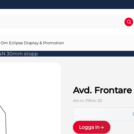
Om Eclipse Display & Promotion
e 4N 30mm stopp
Avd. Frontar
Art.nr:
PRV4-30
Logga in