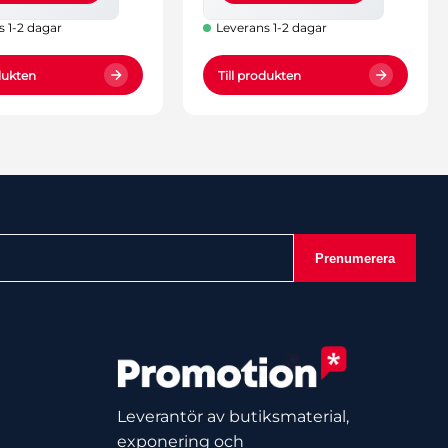
s 1-2 dagar
Leverans 1-2 dagar
odukten
Till produkten
Prenumerera
Leverantör av butiksmaterial,
exponering och