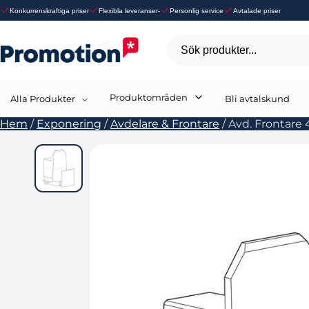
Konkurrenskraftiga priser
Flexibla leveranser-
Personlig service
Avtalade priser
Sök produkter...
Produktområden
Alla Produkter
Bli avtalskund
Hem
/
Exponering
/
Avdelare & Frontare
/
Avd. Frontar