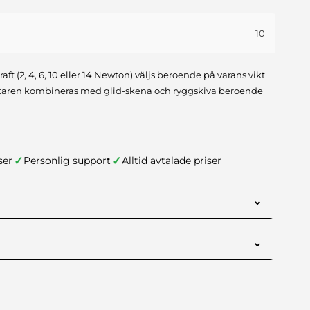
10
raft (2, 4, 6, 10 eller 14 Newton) väljs beroende på varans vikt
ntaren kombineras med glid-skena och ryggskiva beroende
✓
✓
ser
Personlig support
Alltid avtalade priser
⌄
10
⌄
nt för denna produkt.