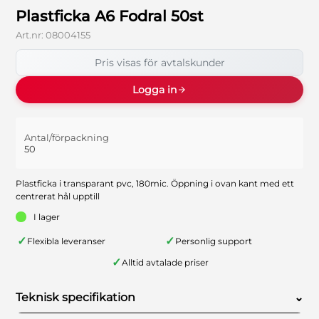
Plastficka A6 Fodral 50st
Art.nr:
08004155
Pris visas för avtalskunder
Logga in
Antal/förpackning
50
Plastficka i transparant pvc, 180mic. Öppning i ovan kant med ett
centrerat hål upptill
I lager
✓
✓
Flexibla leveranser
Personlig support
✓
Alltid avtalade priser
Teknisk specifikation
⌄