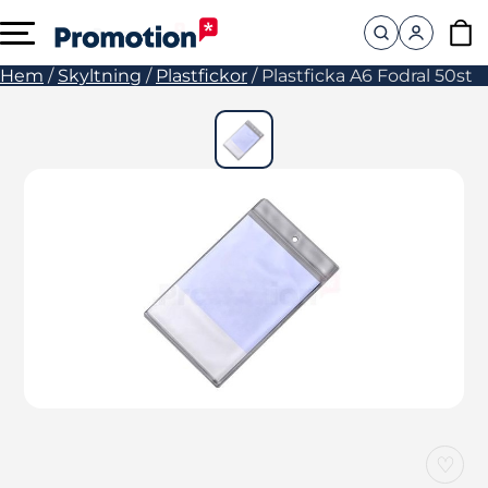
Hem
/
Skyltning
/
Plastfickor
/
Plastficka A6 Fodral 50st
♡