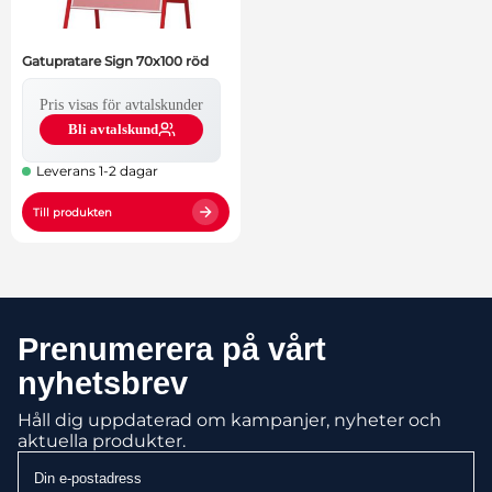
Gatupratare Sign 70x100 röd
Pris visas för avtalskunder
Bli avtalskund
Leverans 1-2 dagar
Till produkten
Prenumerera på vårt
nyhetsbrev
Håll dig uppdaterad om kampanjer, nyheter och
aktuella produkter.
Din
e-