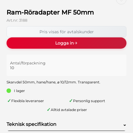
Ram-Röradapter MF 50mm
Art.nr:
3188
Pris visas för avtalskunder
Logga in
Antal/förpackning
10
Skarvdel 50mm, hane/hane, ⌀ 10/12mm. Transparent.
I lager
✓
✓
Flexibla leveranser
Personlig support
✓
Alltid avtalade priser
Teknisk specifikation
⌄