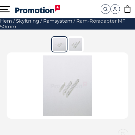
Hem
/
Skyltning
/
Ramsystem
/
Ram-Röradapter MF
50mm
♡