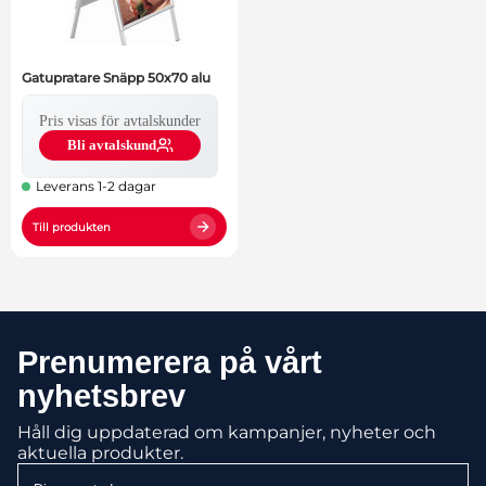
Gatupratare Snäpp 50x70 alu
Pris visas för avtalskunder
Bli avtalskund
Leverans 1-2 dagar
Till produkten
Prenumerera på vårt
nyhetsbrev
Håll dig uppdaterad om kampanjer, nyheter och
aktuella produkter.
Din