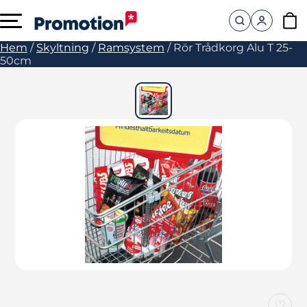
Hem
/
Skyltning
/
Ramsystem
/
Rör Trådkorg Alu T 25-
50cm
♡