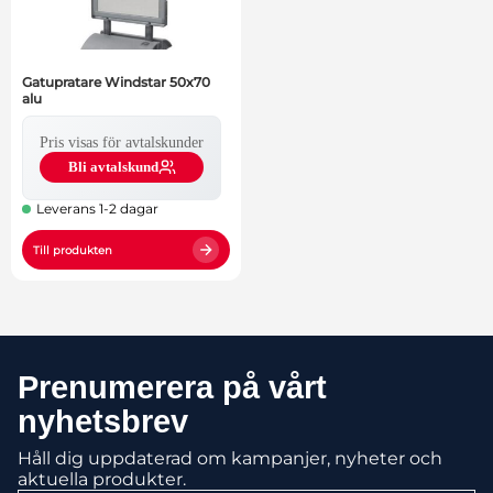
Gatupratare Windstar 50x70
alu
Pris visas för avtalskunder
Bli avtalskund
Leverans 1-2 dagar
Till produkten
Prenumerera på vårt
nyhetsbrev
Håll dig uppdaterad om kampanjer, nyheter och
aktuella produkter.