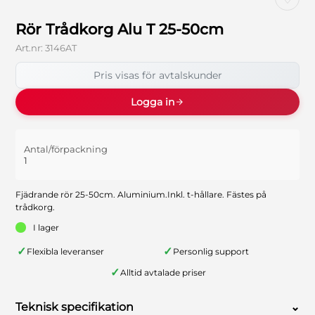
Rör Trådkorg Alu T 25-50cm
Art.nr:
3146AT
Pris visas för avtalskunder
Logga in
Antal/förpackning
1
Fjädrande rör 25-50cm. Aluminium.Inkl. t-hållare. Fästes på
trådkorg.
I lager
✓
✓
Flexibla leveranser
Personlig support
✓
Alltid avtalade priser
Teknisk specifikation
⌄