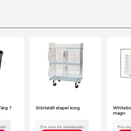
ärg ?
Störtställ stapel korg
Whiteb
magn
nder
Pris visas för avtalskunder
Pris vis