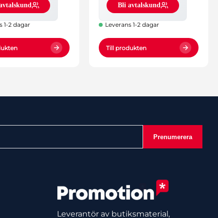
 avtalskund
Bli avtalskund
s 1-2 dagar
Leverans 1-2 dagar
odukten
Till produkten
Prenumerera
Leverantör av butiksmaterial,