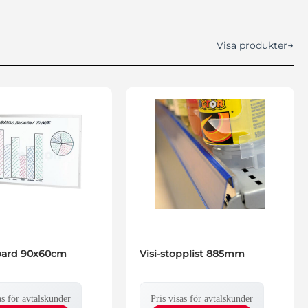
→
Visa produkter
oard 90x60cm
Visi-stopplist 885mm
as för avtalskunder
Pris visas för avtalskunder