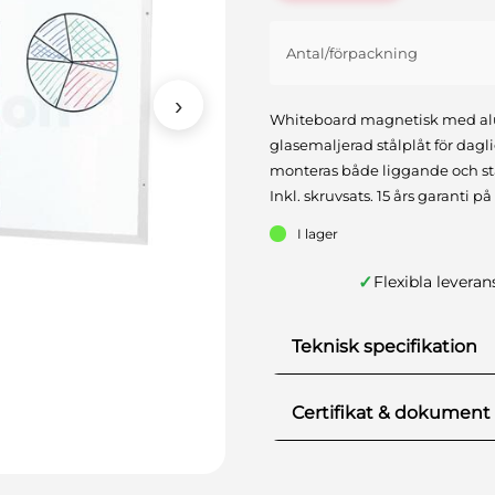
Antal/förpackning
›
Whiteboard magnetisk med al
glasemaljerad stålplåt för da
monteras både liggande och s
Inkl. skruvsats. 15 års garanti på
I lager
✓
Flexibla leveran
Teknisk specifikation
Antal/förpackning
Certifikat & dokument
Certifikat och dokume