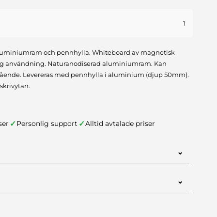
1
uminiumram och pennhylla. Whiteboard av magnetisk
glig användning. Naturanodiserad aluminiumram. Kan
tående. Levereras med pennhylla i aluminium (djup 50mm).
 skrivytan.
✓
✓
ser
Personlig support
Alltid avtalade priser
⌄
1
⌄
nt för denna produkt.