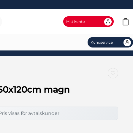
Mitt konto
Kundservice
♡
150x120cm magn
Pris visas för avtalskunder