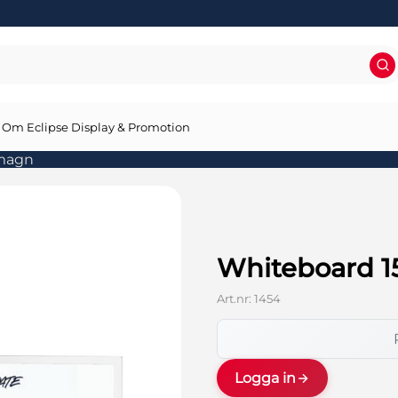
Om Eclipse Display & Promotion
magn
Whiteboard 
Art.nr:
1454
Logga in