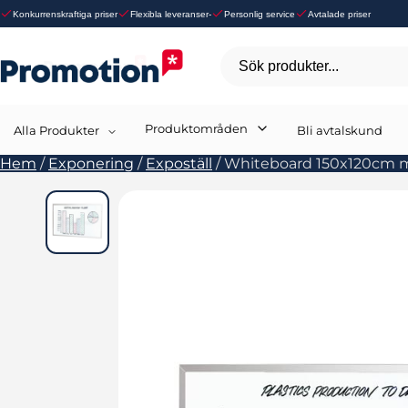
Konkurrenskraftiga priser
Flexibla leveranser-
Personlig service
Avtalade priser
Sök produkter...
Produktområden
Alla Produkter
Bli avtalskund
Hem
/
Exponering
/
Expoställ
/
Whiteboard 150x120cm 